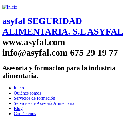
Saltar menu
asyfal
SEGURIDAD
ALIMENTARIA. S.L
ASYFAL
www.asyfal.com
info@asyfal.com
675 29 19 77
Asesoría y formación para la industria
alimentaria.
Inicio
Quiénes somos
Menú principal
Servicios de formación
Servicios de Asesoría Alimentaria
Blog
Contáctenos