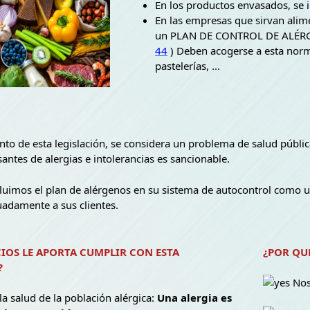
En los productos envasados, se 
En las empresas que sirvan alim
un PLAN DE CONTROL DE ALÉRG
44
) Deben acogerse a esta normat
pastelerías, ...
to de esta legislación, se considera un problema de salud pública,
antes de alergias e intolerancias es sancionable.
cluimos el plan de alérgenos en su sistema de autocontrol como 
adamente a sus clientes.
CIOS LE APORTA CUMPLIR CON ESTA
¿POR QU
?
Nos 
a salud de la población alérgica:
Una alergia es