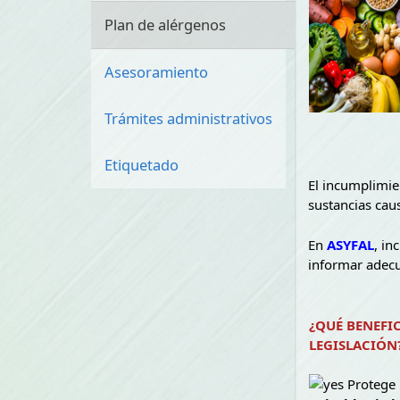
Plan de alérgenos
Asesoramiento
Trámites administrativos
Etiquetado
El incumplimien
sustancias caus
En
ASYFAL
, in
informar adecu
¿QUÉ BENEFI
LEGISLACIÓN
Protege l