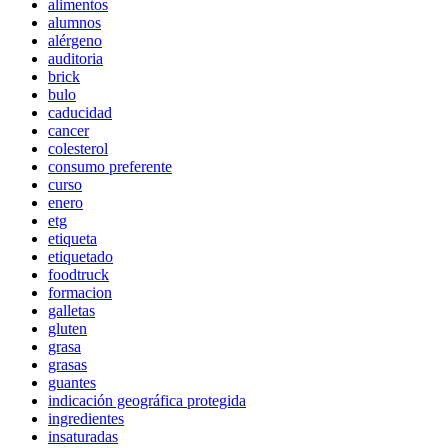
alimentos
alumnos
alérgeno
auditoria
brick
bulo
caducidad
cancer
colesterol
consumo preferente
curso
enero
etg
etiqueta
etiquetado
foodtruck
formacion
galletas
gluten
grasa
grasas
guantes
indicación geográfica protegida
ingredientes
insaturadas