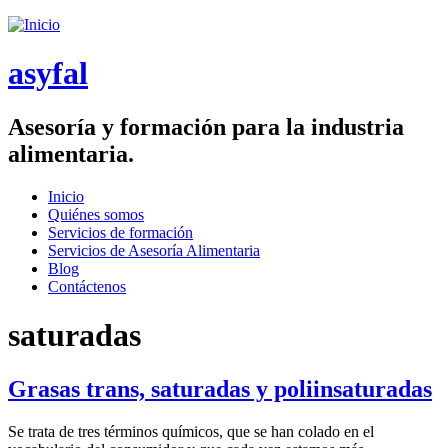
Saltar menu
asyfal
Asesoría y formación para la industria
alimentaria.
Inicio
Quiénes somos
Menú principal
Servicios de formación
Servicios de Asesoría Alimentaria
Blog
Contáctenos
saturadas
Grasas trans, saturadas y poliinsaturadas
Se trata de tres términos químicos, que se han colado en el