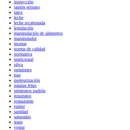
inspección
jamón serrano
latex
leche
leche recalentada
legislación
manipulación de alimentos
manipulador
montar
norma de calidad
normativa
nutricional
oliva
opiniones
pan
pasteurización
patatas fritas
pimientos padrón
requisitos
restaurante
rumor
sanidad
saturadas
trans
yogur