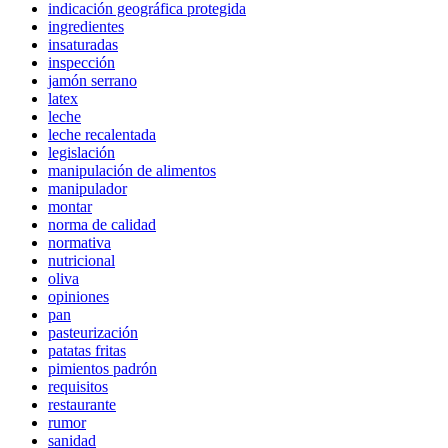
indicación geográfica protegida
ingredientes
insaturadas
inspección
jamón serrano
latex
leche
leche recalentada
legislación
manipulación de alimentos
manipulador
montar
norma de calidad
normativa
nutricional
oliva
opiniones
pan
pasteurización
patatas fritas
pimientos padrón
requisitos
restaurante
rumor
sanidad