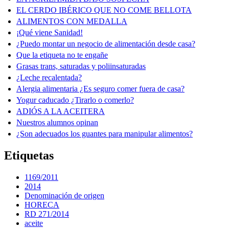
EL CERDO IBÉRICO QUE NO COME BELLOTA
ALIMENTOS CON MEDALLA
¡Qué viene Sanidad!
¿Puedo montar un negocio de alimentación desde casa?
Que la etiqueta no te engañe
Grasas trans, saturadas y poliinsaturadas
¿Leche recalentada?
Alergia alimentaria ¿Es seguro comer fuera de casa?
Yogur caducado ¿Tirarlo o comerlo?
ADIÓS A LA ACEITERA
Nuestros alumnos opinan
¿Son adecuados los guantes para manipular alimentos?
Etiquetas
1169/2011
2014
Denominación de origen
HORECA
RD 271/2014
aceite