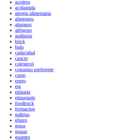
aceitera
acrilamida
alergia alimentaria
alimentos
alumnos
alérgeno
auditoria
brick
bulo
caducidad
cancer
colesterol
consumo preferente
curso
enero
etg
etiqueta
etiquetado
foodtruck
formacion
galletas
gluten
grasa
grasas
guantes