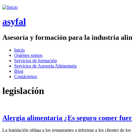
Saltar menu
asyfal
Asesoría y formación para la industria ali
Inicio
Quiénes somos
Menú principal
Servicios de formación
Servicios de Asesoría Alimentaria
Blog
Contáctenos
legislación
Alergia alimentaria ¿Es seguro comer fuer
La legislación obliga a los restaurantes a informar a los clientes de l