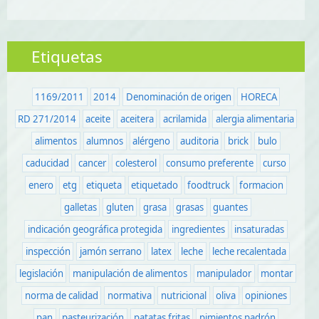
Etiquetas
1169/2011
2014
Denominación de origen
HORECA
RD 271/2014
aceite
aceitera
acrilamida
alergia alimentaria
alimentos
alumnos
alérgeno
auditoria
brick
bulo
caducidad
cancer
colesterol
consumo preferente
curso
enero
etg
etiqueta
etiquetado
foodtruck
formacion
galletas
gluten
grasa
grasas
guantes
indicación geográfica protegida
ingredientes
insaturadas
inspección
jamón serrano
latex
leche
leche recalentada
legislación
manipulación de alimentos
manipulador
montar
norma de calidad
normativa
nutricional
oliva
opiniones
pan
pasteurización
patatas fritas
pimientos padrón