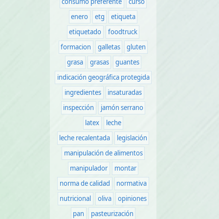
consumo preferente
curso
enero
etg
etiqueta
etiquetado
foodtruck
formacion
galletas
gluten
grasa
grasas
guantes
indicación geográfica protegida
ingredientes
insaturadas
inspección
jamón serrano
latex
leche
leche recalentada
legislación
manipulación de alimentos
manipulador
montar
norma de calidad
normativa
nutricional
oliva
opiniones
pan
pasteurización