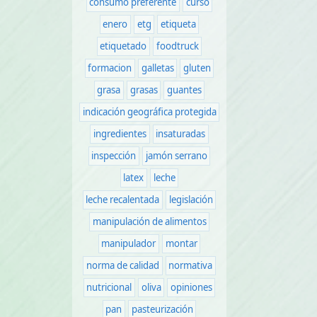
consumo preferente
curso
enero
etg
etiqueta
etiquetado
foodtruck
formacion
galletas
gluten
grasa
grasas
guantes
indicación geográfica protegida
ingredientes
insaturadas
inspección
jamón serrano
latex
leche
leche recalentada
legislación
manipulación de alimentos
manipulador
montar
norma de calidad
normativa
nutricional
oliva
opiniones
pan
pasteurización