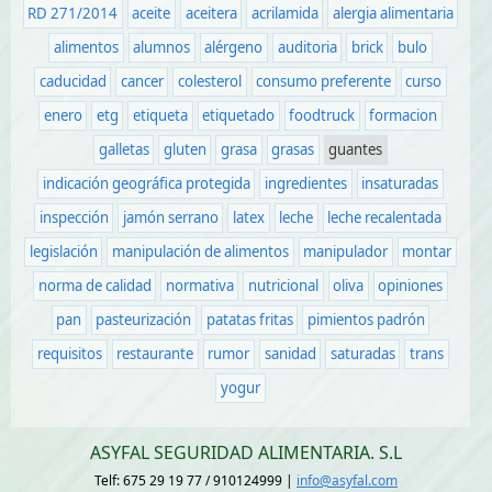
RD 271/2014
aceite
aceitera
acrilamida
alergia alimentaria
alimentos
alumnos
alérgeno
auditoria
brick
bulo
caducidad
cancer
colesterol
consumo preferente
curso
enero
etg
etiqueta
etiquetado
foodtruck
formacion
galletas
gluten
grasa
grasas
guantes
indicación geográfica protegida
ingredientes
insaturadas
inspección
jamón serrano
latex
leche
leche recalentada
legislación
manipulación de alimentos
manipulador
montar
norma de calidad
normativa
nutricional
oliva
opiniones
pan
pasteurización
patatas fritas
pimientos padrón
requisitos
restaurante
rumor
sanidad
saturadas
trans
yogur
ASYFAL SEGURIDAD ALIMENTARIA. S.L
Telf: 675 29 19 77 / 910124999 |
info@asyfal.com