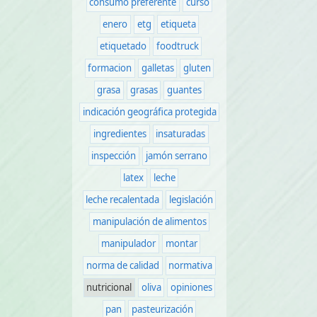
consumo preferente
curso
enero
etg
etiqueta
etiquetado
foodtruck
formacion
galletas
gluten
grasa
grasas
guantes
indicación geográfica protegida
ingredientes
insaturadas
inspección
jamón serrano
latex
leche
leche recalentada
legislación
manipulación de alimentos
manipulador
montar
norma de calidad
normativa
nutricional
oliva
opiniones
pan
pasteurización